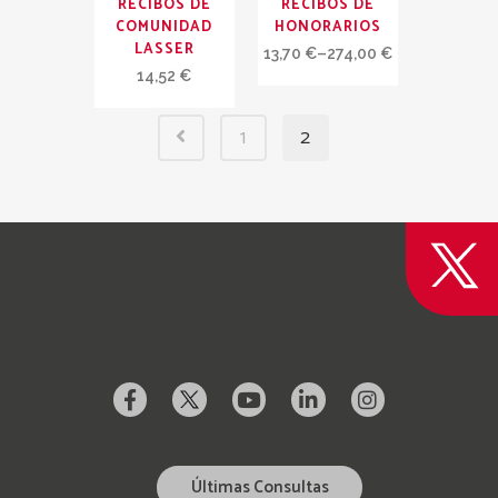
RECIBOS DE
RECIBOS DE
COMUNIDAD
HONORARIOS
LASSER
13,70
€
–
274,00
€
14,52
€
1
2
Últimas Consultas