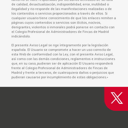
de calidad, desactualización, indisponibilidad, error, inutilidad o
ilegalidad y no responde de las manifestaciones realizadas o de
los contenidos o servicios proporcionados a través de ellos. Si
cualquier usuario tiene conocimiento de que los enlaces remiten a
páginas cuyos contenidos o servicios son ilícitos, nocivos,
denigrantes, violentos o inmorales podrá ponerse en contacto con
el Colegio Profesional de Administradores de Fincas de Madrid
indicándolo.
El presente Aviso Legal se rige íntegramente por la legislación
española. El Usuario se compromete a hacer un uso correcto de
esta Web de conformidad con la Ley, con el presente Aviso Legal,
así como con las demás condiciones, reglamentos e instrucciones
que, en su caso, pudieran ser de aplicación El Usuario responderá
frente al Colegio Profesional de Administradores de Fincas de
Madrid y frente a terceros, de cualesquiera daños o perjuicios que
pudieran causarse por incumplimiento de estas obligaciones.»