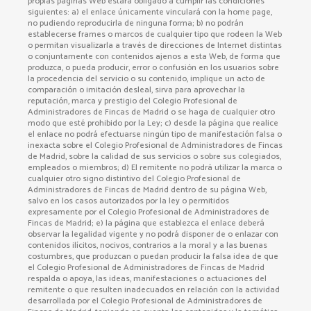
propias páginas Web estará obligado a cumplir las condiciones
siguientes: a) el enlace únicamente vinculará con la home page,
no pudiendo reproducirla de ninguna forma; b) no podrán
establecerse frames o marcos de cualquier tipo que rodeen la Web
o permitan visualizarla a través de direcciones de Internet distintas
o conjuntamente con contenidos ajenos a esta Web, de forma que
produzca, o pueda producir, error o confusión en los usuarios sobre
la procedencia del servicio o su contenido, implique un acto de
comparación o imitación desleal, sirva para aprovechar la
reputación, marca y prestigio del Colegio Profesional de
Administradores de Fincas de Madrid o se haga de cualquier otro
modo que esté prohibido por la Ley; c) desde la página que realice
el enlace no podrá efectuarse ningún tipo de manifestación falsa o
inexacta sobre el Colegio Profesional de Administradores de Fincas
de Madrid, sobre la calidad de sus servicios o sobre sus colegiados,
empleados o miembros; d) El remitente no podrá utilizar la marca o
cualquier otro signo distintivo del Colegio Profesional de
Administradores de Fincas de Madrid dentro de su página Web,
salvo en los casos autorizados por la ley o permitidos
expresamente por el Colegio Profesional de Administradores de
Fincas de Madrid; e) la página que establezca el enlace deberá
observar la legalidad vigente y no podrá disponer de o enlazar con
contenidos ilícitos, nocivos, contrarios a la moral y a las buenas
costumbres, que produzcan o puedan producir la falsa idea de que
el Colegio Profesional de Administradores de Fincas de Madrid
respalda o apoya, las ideas, manifestaciones o actuaciones del
remitente o que resulten inadecuados en relación con la actividad
desarrollada por el Colegio Profesional de Administradores de