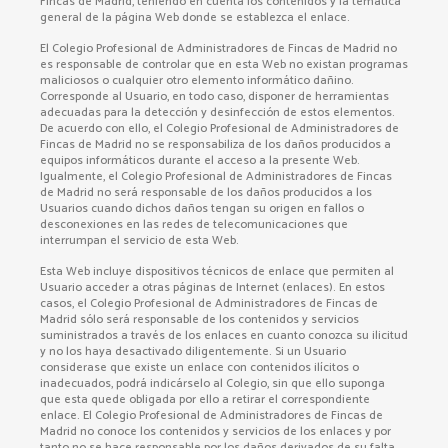
Fincas de Madrid, teniendo en cuenta los contenidos y la temática
general de la página Web donde se establezca el enlace.
El Colegio Profesional de Administradores de Fincas de Madrid no
es responsable de controlar que en esta Web no existan programas
maliciosos o cualquier otro elemento informático dañino.
Corresponde al Usuario, en todo caso, disponer de herramientas
adecuadas para la detección y desinfección de estos elementos.
De acuerdo con ello, el Colegio Profesional de Administradores de
Fincas de Madrid no se responsabiliza de los daños producidos a
equipos informáticos durante el acceso a la presente Web.
Igualmente, el Colegio Profesional de Administradores de Fincas
de Madrid no será responsable de los daños producidos a los
Usuarios cuando dichos daños tengan su origen en fallos o
desconexiones en las redes de telecomunicaciones que
interrumpan el servicio de esta Web.
Esta Web incluye dispositivos técnicos de enlace que permiten al
Usuario acceder a otras páginas de Internet (enlaces). En estos
casos, el Colegio Profesional de Administradores de Fincas de
Madrid sólo será responsable de los contenidos y servicios
suministrados a través de los enlaces en cuanto conozca su ilicitud
y no los haya desactivado diligentemente. Si un Usuario
considerase que existe un enlace con contenidos ilícitos o
inadecuados, podrá indicárselo al Colegio, sin que ello suponga
que esta quede obligada por ello a retirar el correspondiente
enlace. El Colegio Profesional de Administradores de Fincas de
Madrid no conoce los contenidos y servicios de los enlaces y por
tanto no se hace responsable por los daños derivados de su falta