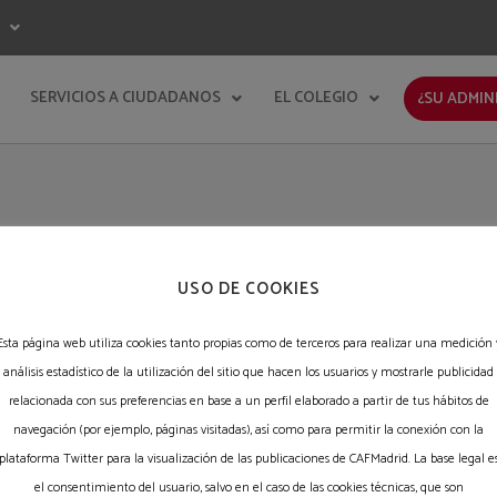
SERVICIOS A CIUDADANOS
EL COLEGIO
¿SU ADMIN
USO DE COOKIES
Esta página web utiliza cookies tanto propias como de terceros para realizar una medición 
análisis estadístico de la utilización del sitio que hacen los usuarios y mostrarle publicidad
relacionada con sus preferencias en base a un perfil elaborado a partir de tus hábitos de
navegación (por ejemplo, páginas visitadas), así como para permitir la conexión con la
Últimas Consultas
plataforma Twitter para la visualización de las publicaciones de CAFMadrid. La base legal e
el consentimiento del usuario, salvo en el caso de las cookies técnicas, que son