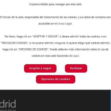
imprescindibles para navegar por esta web.
Inicio
Contacto
El titular de la web, responsable del tratamiento de las cookies, y sus datos de contacto son
accesibles en el
Aviso Legal
.
Aviso legal
Términos y Condiciones
Por favor, haga clic en “ACEPTAR Y SEGUIR”, si desea admitir todas las cookies, o en
Política de privacidad
“RECHAZAR COOKIES”, si no quiere admitir ninguna. Si quiere elegir qué cookies admitir,
haga clic en “OPCIONES DE COOKIES”. Puede obtener más información sobre el uso de
Política de cookies
cookies en esta web haciendo clic
aquí
.
Canal Interno Denuncias
Aceptar y seguir
Rechazar
Registro de Actividades
Opciones de cookies