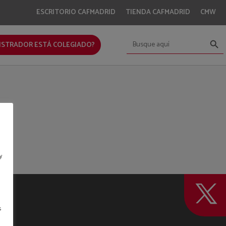
ESCRITORIO CAFMADRID
TIENDA CAFMADRID
CMW
Botón de bús
Buscar:
ISTRADOR ESTÁ COLEGIADO?
y
s