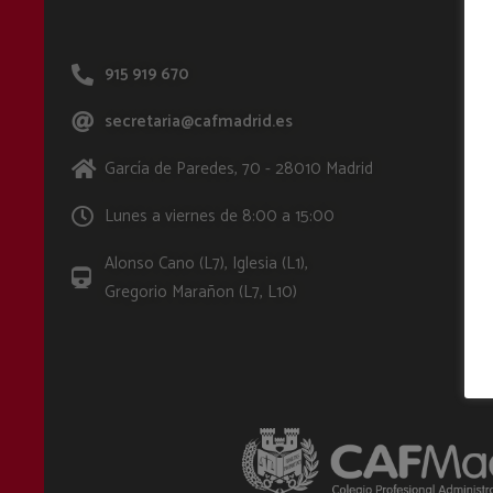
915 919 670
secretaria@cafmadrid.es
García de Paredes, 70 - 28010 Madrid
Lunes a viernes de 8:00 a 15:00
Alonso Cano (L7), Iglesia (L1),
Gregorio Marañon (L7, L10)